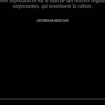
istes importants.es sur le marché des œuvres origina
surprenantes, qui nourrissent la culture.
CRITÈRES DE SÉLECTION