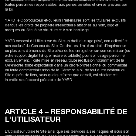
toutes personnes responsables, aux peines pénales et civiles prévues par
la loi.
YARD, le Coproducteur et/ou leurs Partenaires sont les titulaires exclusifs
de tous les droits de propriété intellectuelle attachés au nom, logo et
marques du Site, à sa structure et à son habillage.
YARD consent à l'Utilisateur du Site un droit d'usage privé, non collectif et
non exclusif du Contenu du Site. Ce droit est limité au droit d'imprimer un
ou plusieurs éléments du Site et/ou de les enregistrer sur son ordinateur (ou
autre support digital tel que mobile et tablette) pour son usage personnel
exclusivement. Toute mise en réseau, toute rediffusion notamment de la
Cérémonie, toute exploitation dans un cadre professionnel ou commercial
ou toute commercialisation de la Cérémonie ou de tout autre contenu du
Site auprès de tiers, sous quelque forme que ce soit, est strictement
interdite sauf accord préalable de YARD.
ARTICLE 4 – RESPONSABILITÉ DE
L'UTILISATEUR
L'Utilisateur utilise le Site ainsi que ses Services à ses risques et sous son