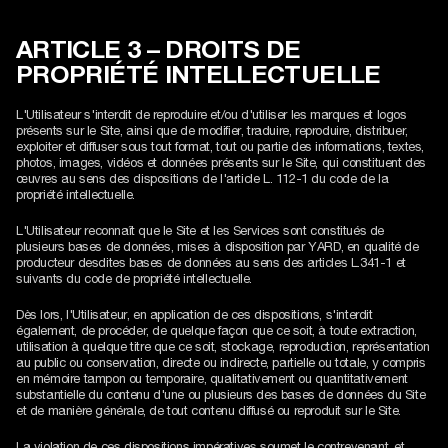
ARTICLE 3 – DROITS DE
PROPRIÉTÉ INTELLECTUELLE
L'Utilisateur s'interdit de reproduire et/ou d'utiliser les marques et logos
présents sur le Site, ainsi que de modifier, traduire, reproduire, distribuer,
exploiter et diffuser sous tout format, tout ou partie des informations, textes,
photos, images, vidéos et données présents sur le Site, qui constituent des
œuvres au sens des dispositions de l'article L. 112-1 du code de la
propriété intellectuelle.
L'Utilisateur reconnaît que le Site et les Services sont constitués de
plusieurs bases de données, mises à disposition par YARD, en qualité de
producteur desdites bases de données au sens des articles L.341-1 et
suivants du code de propriété intellectuelle.
Dès lors, l'Utilisateur, en application de ces dispositions, s'interdit
également, de procéder, de quelque façon que ce soit, à toute extraction,
utilisation à quelque titre que ce soit, stockage, reproduction, représentation
au public ou conservation, directe ou indirecte, partielle ou totale, y compris
en mémoire tampon ou temporaire, qualitativement ou quantitativement
substantielle du contenu d'une ou plusieurs des bases de données du Site
et de manière générale, de tout contenu diffusé ou reproduit sur le Site.
La violation de ces dispositions impératives soumet le contrevenant, et