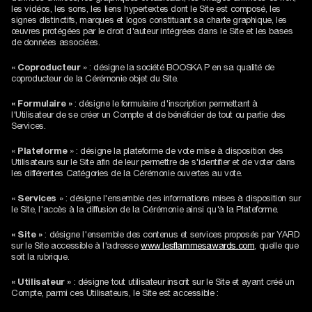
les vidéos, les sons, les liens hypertextes dont le Site est composé, les
signes distinctifs, marques et logos constituant sa charte graphique, les
œuvres protégées par le droit d'auteur intégrées dans le Site et les bases
de données associées.
«
Coproducteur
» : désigne la société BOOSKA P en sa qualité de
coproducteur de la Cérémonie objet du Site.
« Formulaire »
: désigne le formulaire d'inscription permettant à
l'Utilisateur de se créer un Compte et de bénéficier de tout ou partie des
Services.
«
Plateforme
» : désigne la plateforme de vote mise à disposition des
Utilisateurs sur le Site afin de leur permettre de s'identifier et de voter dans
les différentes Catégories de la Cérémonie ouvertes au vote.
«
Services
» : désigne l'ensemble des informations mises à disposition sur
le Site, l'accès à la diffusion de la Cérémonie ainsi qu'à la Plateforme.
« Site »
: désigne l'ensemble des contenus et services proposés par YARD
sur le Site accessible à l'adresse
www.lesflammesawards.com
, quelle que
soit la rubrique.
« Utilisateur »
: désigne tout utilisateur inscrit sur le Site et ayant créé un
Compte, parmi ces Utilisateurs, le Site est accessible :