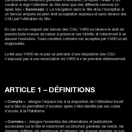
vocation à régir l'utilisation du Site ainsi que des différents services (ci-
après le(s) «
Service(s)
»). La navigation dans le Site et/ou l'inscription à
un Service emporte de plein droit acceptation expresse et sans réserve des
CGU par l'utilisateur du Site.
En cas de non-respect des termes des CGU, YARD se réserve le droit de
prendre toute mesure de nature à préserver ses intérêts et notamment à en
assurer l'exécution. Toute condition contraire non acceptée par YARD lui est
inopposable.
Le fait pour YARD de ne pas se prévaloir d'une disposition des CGU
n'équivaut pas à une renonciation de YARD à s'en prévaloir ultérieurement.
ARTICLE 1 – DÉFINITIONS
« Compte »
: désigne l'espace mis à la disposition de l'Utilisateur inscrit
sur le Site, lui permettant d'accéder, après s'être identifié par ses codes
d'accès, à la Plateforme.
« Contenu »
: désigne l'ensemble des informations et publications
accessibles sur le Site et notamment sa structure générale, les textes, les
données chiffrées, les graphiques et tableaux, les images animées ou non,