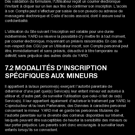
Dès validation du formulaire, l'Utilisateur reçoit un courrier électronique
l'invitant à cliquer sur un lien aux fins de confirmer son inscription. L'accès
à son Compte peut s'effectuer par saisie de son pseudo ou adresse de
messagerie électronique et Code d'accès associé, dont il assure seul la
confidentialité.
L'utilisation du Site suivant l'inscription est valable pour une durée
indéterminée. YARD se réserve la possibilité d'y mettre fin à tout moment,
par courrier électronique, moyennant un préavis raisonnable. En cas de
non-respect des CGU par un Utilisateur inscrit, son Compte personnel peut
être, immédiatement et sans préavis, désactivé à titre temporaire ou
définitif, sans préjudice des autres droits de YARD.
7.2 MODALITÉS D'INSCRIPTION
SPÉCIFIQUES AUX MINEURS
Il appartient à la/aux personne(s) exerçant l'autorité parentale de
déterminer d'une part quel(s) Service(s) leur enfant mineur est autorisé à
utiliser et, d'autre part, de surveiller l'utilisation que celui-ci fait de ce(s)
Service(s). Il leur appartient également d'autoriser le traitement par YARD, le
Coproducteur et/ou leurs Partenaires, des Données à caractère personnel
concernant le mineur. YARD met en garde les personnes titulaires de
l'autorité parentale sur la diversité des contenus disponibles sur Internet,
lesquels peuvent être susceptibles de heurter la sensibilité des mineurs ou
leur porter préjudice. Les parents sont donc encouragés à surveiller leurs
enfants lorsqu'ils se connectent.