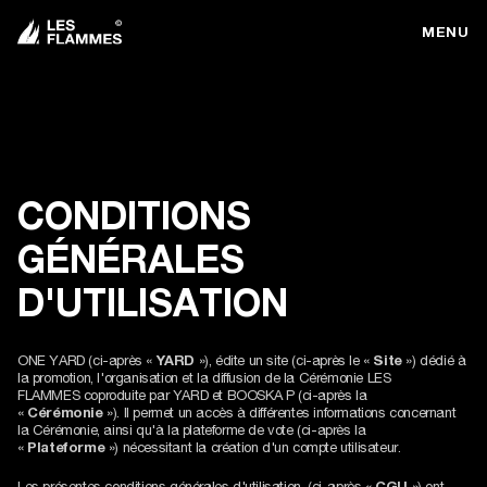
MENU
CONDITIONS
GÉNÉRALES
D'UTILISATION
ONE YARD (ci-après «
YARD
»), édite un site (ci-après le «
Site
») dédié à
la promotion, l'organisation et la diffusion de la Cérémonie LES
FLAMMES coproduite par YARD et BOOSKA P (ci-après la
«
Cérémonie
»). Il permet un accès à différentes informations concernant
la Cérémonie, ainsi qu'à la plateforme de vote (ci-après la
«
Plateforme
») nécessitant la création d'un compte utilisateur.
Les présentes conditions générales d'utilisation, (ci-après «
CGU
») ont