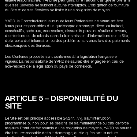
entière responsabilité. YARD ne peut garantir en aucun cas que le Site ainsi
que ses Services ne subiront aucune interruption. L'obligation de fourniture
du Site et de ses Services se limite à une obligation de moyen.
YARD, le Coproducteur ni aucun de leurs Partenaires ne sauraient être
tenus pour responsables d'un quelconque dommage, direct ou indirect,
consécutifs, spéciaux, accessoires, dissuasifs pouvant résulter d'erreurs,
d'omissions ou de retards dans la transmission d'informations sur le Site,
de la perte de l'information ou des problèmes survenus lors des paiements
électroniques des Services.
Les Contenus proposés sont conformes à la législation française en
vigueur. La responsabilité de YARD ne saurait être engagée en cas de
non-respect de la législation du pays de connexion.
ARTICLE 5 – DISPONIBILITÉ DU
SITE
Le Site est par principe accessible 24/24h, 7/7j, sauf interruption,
programmée ou non, pour les besoins de sa maintenance ou cas de force
majeure. Étant de fait soumis à une obligation de moyens, YARD ne saurait
être tenu responsable de tout dommage, quelle qu'en soit la nature,