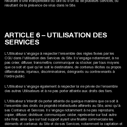
résultant d'une indisponibilité du Site ou d'un ou de plusieurs Services, ou
résultant de la présence de virus dans le Site.
ARTICLE 6 – UTILISATION DES
SERVICES
L'Utilisateur s'engage à respecter l'ensemble des règles fixées par les
CGU dans l'utilisation des Services du Site. Il s'engage notamment, à ne
pas créer, diffuser, transmettre, communiquer ou stocker, par tous moyens
que ce soit et quel qu'en soit le destinataire, de contenus illicites ou propos
diffamatoires, injurieux, discriminatoires, dénigrants ou contrevenants à
l'ordre public.
L'Utilisateur s'engage également à respecter la vie privée de l'ensemble
des autres Utilisateurs et à ne pas porter atteinte aux droits des tiers.
L'Utilisateur s'interdit de porter atteinte de quelque manière que ce soit à
l'ensemble des droits de propriété intellectuelle afférents au Site, ainsi qu'à
ses Contenus et Services. Il s'engage notamment à ne pas reproduire,
copier, diffuser, distribuer, communiquer, céder, représenter sur tout autre
site Web, ainsi que sur tout support ayant une finalité commerciale les
éléments et contenus du Site et de ses Services, notamment la captation et