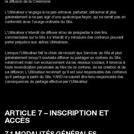
la diffusion de la Cérémonie
L'Utilisateur s'engage à ne pas entraver, perturber, détourner et plus
généralement à ne pas agir d'une quelconque façon, qui ne serait pas en
conformité avec l'usage ordinaire du Site.
L'Utilisateur s'interdit de diffuser et/ou de prospecter à des fins
commerciales sur le Site, il s'interdit d'y introduire des contenus pouvant
porter préjudice aux autres Utilisateurs.
Lorsque l'Utilisateur fait le choix de recourir aux Services du Site et plus
généralement lorsqu'il souhaite diffuser ou partager un contenu du Site,
notamment mais non exclusivement via les réseaux sociaux, il renonce à
toute revendication pécuniaire au titre de ce contenu, de sa création et de
sa diffusion. L'Utilisateur reconnait qu'il est seul responsable des contenus
qu'il partage à partir du Site. YARD ne saurait être tenu responsable des
conséquences du partage effectué par l'Utilisateur.
ARTICLE 7 – INSCRIPTION ET
ACCÈS
7.1 MODALITÉS GÉNÉRALES